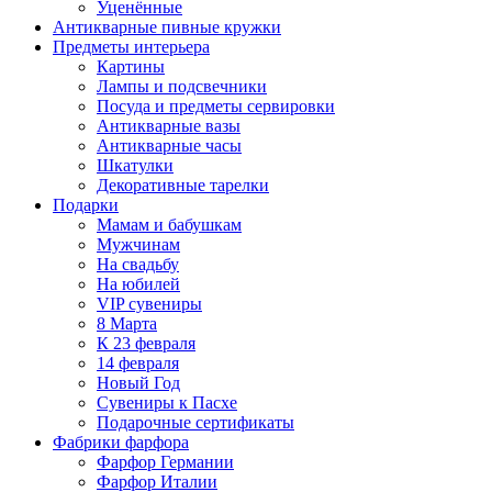
Уценённые
Антикварные пивные кружки
Предметы интерьера
Картины
Лампы и подсвечники
Посуда и предметы сервировки
Антикварные вазы
Антикварные часы
Шкатулки
Декоративные тарелки
Подарки
Мамам и бабушкам
Мужчинам
На свадьбу
На юбилей
VIP сувениры
8 Марта
К 23 февраля
14 февраля
Новый Год
Сувениры к Пасхе
Подарочные сертификаты
Фабрики фарфора
Фарфор Германии
Фарфор Италии