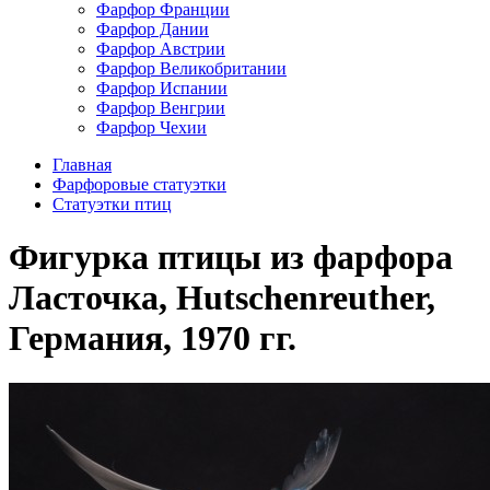
Фарфор Франции
Фарфор Дании
Фарфор Австрии
Фарфор Великобритании
Фарфор Испании
Фарфор Венгрии
Фарфор Чехии
Главная
Фарфоровые статуэтки
Cтатуэтки птиц
Фигурка птицы из фарфора
Ласточка, Hutschenreuther,
Германия, 1970 гг.