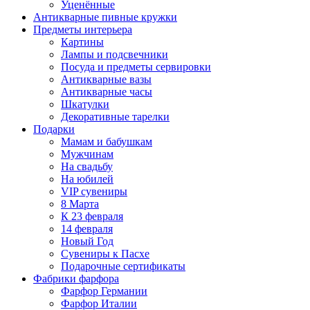
Уценённые
Антикварные пивные кружки
Предметы интерьера
Картины
Лампы и подсвечники
Посуда и предметы сервировки
Антикварные вазы
Антикварные часы
Шкатулки
Декоративные тарелки
Подарки
Мамам и бабушкам
Мужчинам
На свадьбу
На юбилей
VIP сувениры
8 Марта
К 23 февраля
14 февраля
Новый Год
Сувениры к Пасхе
Подарочные сертификаты
Фабрики фарфора
Фарфор Германии
Фарфор Италии