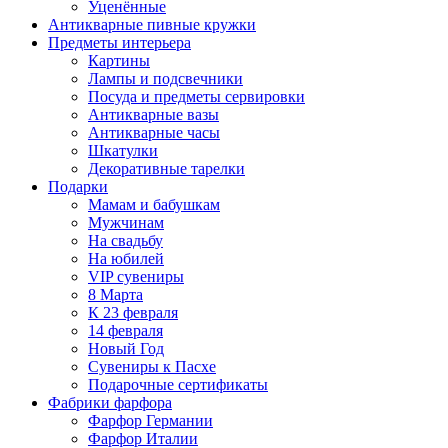
Уценённые
Антикварные пивные кружки
Предметы интерьера
Картины
Лампы и подсвечники
Посуда и предметы сервировки
Антикварные вазы
Антикварные часы
Шкатулки
Декоративные тарелки
Подарки
Мамам и бабушкам
Мужчинам
На свадьбу
На юбилей
VIP сувениры
8 Марта
К 23 февраля
14 февраля
Новый Год
Сувениры к Пасхе
Подарочные сертификаты
Фабрики фарфора
Фарфор Германии
Фарфор Италии