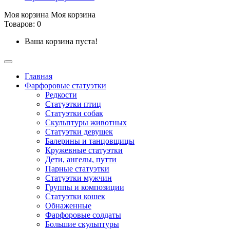
Моя корзина
Моя корзина
Товаров: 0
Ваша корзина пуста!
Главная
Фарфоровые статуэтки
Редкости
Cтатуэтки птиц
Cтатуэтки собак
Скульптуры животных
Статуэтки девушек
Балерины и танцовщицы
Кружевные статуэтки
Дети, ангелы, путти
Парные статуэтки
Статуэтки мужчин
Группы и композиции
Статуэтки кошек
Обнаженные
Фарфоровые солдаты
Большие скульптуры