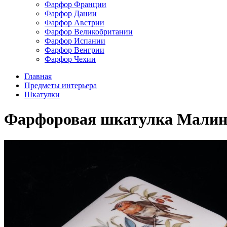
Фарфор Франции
Фарфор Дании
Фарфор Австрии
Фарфор Великобритании
Фарфор Испании
Фарфор Венгрии
Фарфор Чехии
Главная
Предметы интерьера
Шкатулки
Фарфоровая шкатулка Малинов