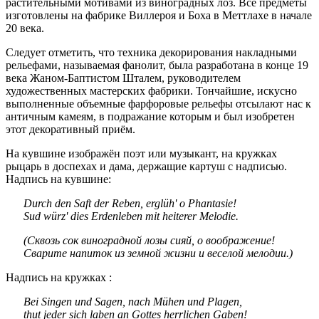
растительными мотивами из виноградных лоз. Все предметы
изготовлены на фабрике Виллероя и Боха в Меттлахе в начале
20 века.
Следует отметить, что техника декорирования накладными
рельефами, называемая фанолит, была разработана в конце 19
века Жаном-Баптистом Шталем, руководителем
художественных мастерских фабрики. Тончайшие, искусно
выполненные объемные фарфоровые рельефы отсылают нас к
античным камеям, в подражание которым и был изобретен
этот декоративный приём.
На кувшине изображён поэт или музыкант, на кружках
рыцарь в доспехах и дама, держащие картуш с надписью.
Надпись на кувшине:
Durch den Saft der Reben, erglüh' o Phantasie!
Sud würz' dies Erdenleben mit heiterer Melodie.
(Сквозь сок виноградной лозы сияй, о воображение!
Сварите напиток из земной жизни и веселой мелодии.)
Надпись на кружках :
Bei Singen und Sagen, nach Mühen und Plagen,
thut jeder sich laben an Gottes herrlichen Gaben!