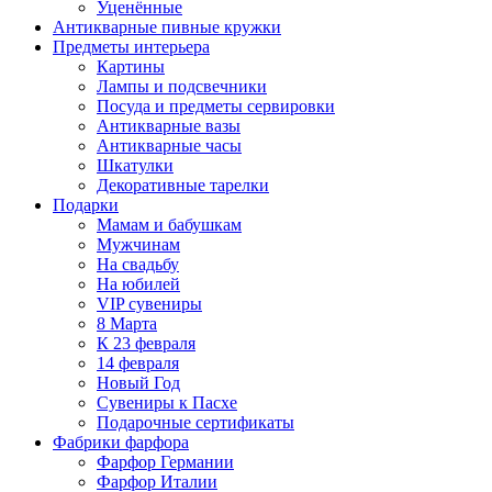
Уценённые
Антикварные пивные кружки
Предметы интерьера
Картины
Лампы и подсвечники
Посуда и предметы сервировки
Антикварные вазы
Антикварные часы
Шкатулки
Декоративные тарелки
Подарки
Мамам и бабушкам
Мужчинам
На свадьбу
На юбилей
VIP сувениры
8 Марта
К 23 февраля
14 февраля
Новый Год
Сувениры к Пасхе
Подарочные сертификаты
Фабрики фарфора
Фарфор Германии
Фарфор Италии