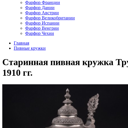
Фарфор Франции
Фарфор Дании
Фарфор Австрии
Фарфор Великобритании
Фарфор Испании
Фарфор Венгрии
Фарфор Чехии
Главная
Пивные кружки
Старинная пивная кружка Труб
1910 гг.