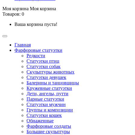
Моя корзина
Моя корзина
Товаров: 0
Ваша корзина пуста!
Главная
Фарфоровые статуэтки
Редкости
Cтатуэтки птиц
Cтатуэтки собак
Скульптуры животных
Статуэтки девушек
Балерины и танцовщицы
Кружевные статуэтки
Дети, ангелы, путти
Парные статуэтки
Статуэтки мужчин
Группы и композиции
Статуэтки кошек
Обнаженные
Фарфоровые солдаты
Большие скульптуры