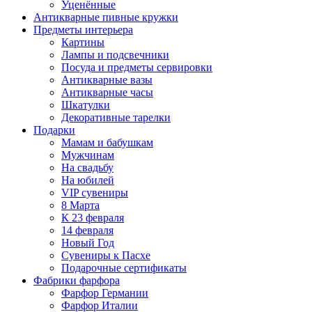
Уценённые
Антикварные пивные кружки
Предметы интерьера
Картины
Лампы и подсвечники
Посуда и предметы сервировки
Антикварные вазы
Антикварные часы
Шкатулки
Декоративные тарелки
Подарки
Мамам и бабушкам
Мужчинам
На свадьбу
На юбилей
VIP сувениры
8 Марта
К 23 февраля
14 февраля
Новый Год
Сувениры к Пасхе
Подарочные сертификаты
Фабрики фарфора
Фарфор Германии
Фарфор Италии