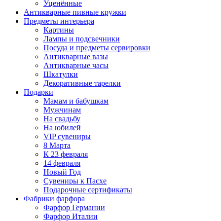
Уценённые
Антикварные пивные кружки
Предметы интерьера
Картины
Лампы и подсвечники
Посуда и предметы сервировки
Антикварные вазы
Антикварные часы
Шкатулки
Декоративные тарелки
Подарки
Мамам и бабушкам
Мужчинам
На свадьбу
На юбилей
VIP сувениры
8 Марта
К 23 февраля
14 февраля
Новый Год
Сувениры к Пасхе
Подарочные сертификаты
Фабрики фарфора
Фарфор Германии
Фарфор Италии