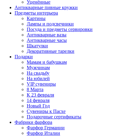
Уценённые
Антикварные пивные кружки
Предметы интерьера
Картины
Лампы и подсвечники
Посуда и предметы сервировки
Антикварные вазы
Антикварные часы
Шкатулки
Декоративные тарелки
Подарки
Мамам и бабушкам
Мужчинам
На свадьбу
На юбилей
VIP сувениры
8 Марта
К 23 февраля
14 февраля
Новый Год
Сувениры к Пасхе
Подарочные сертификаты
Фабрики фарфора
Фарфор Германии
Фарфор Италии