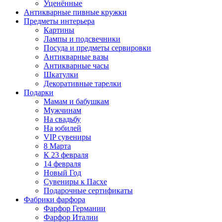
Уценённые
Антикварные пивные кружки
Предметы интерьера
Картины
Лампы и подсвечники
Посуда и предметы сервировки
Антикварные вазы
Антикварные часы
Шкатулки
Декоративные тарелки
Подарки
Мамам и бабушкам
Мужчинам
На свадьбу
На юбилей
VIP сувениры
8 Марта
К 23 февраля
14 февраля
Новый Год
Сувениры к Пасхе
Подарочные сертификаты
Фабрики фарфора
Фарфор Германии
Фарфор Италии