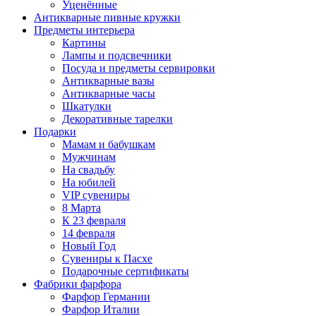
Уценённые
Антикварные пивные кружки
Предметы интерьера
Картины
Лампы и подсвечники
Посуда и предметы сервировки
Антикварные вазы
Антикварные часы
Шкатулки
Декоративные тарелки
Подарки
Мамам и бабушкам
Мужчинам
На свадьбу
На юбилей
VIP сувениры
8 Марта
К 23 февраля
14 февраля
Новый Год
Сувениры к Пасхе
Подарочные сертификаты
Фабрики фарфора
Фарфор Германии
Фарфор Италии