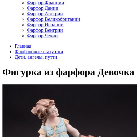
Фарфор Франции
Фарфор Дании
Фарфор Австрии
Фарфор Великобритании
Фарфор Испании
Фарфор Венгрии
Фарфор Чехии
Главная
Фарфоровые статуэтки
Дети, ангелы, путти
Фигурка из фарфора Девочка с 