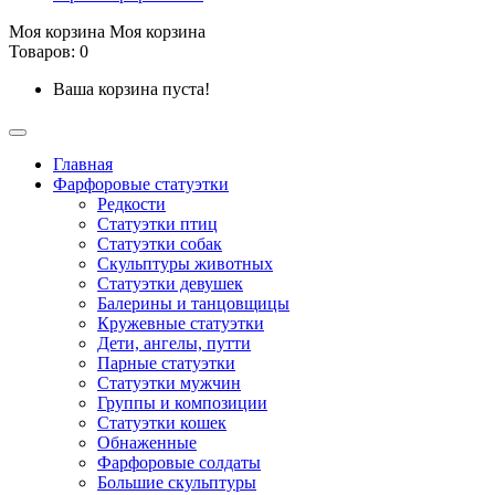
Моя корзина
Моя корзина
Товаров: 0
Ваша корзина пуста!
Главная
Фарфоровые статуэтки
Редкости
Cтатуэтки птиц
Cтатуэтки собак
Скульптуры животных
Статуэтки девушек
Балерины и танцовщицы
Кружевные статуэтки
Дети, ангелы, путти
Парные статуэтки
Статуэтки мужчин
Группы и композиции
Статуэтки кошек
Обнаженные
Фарфоровые солдаты
Большие скульптуры