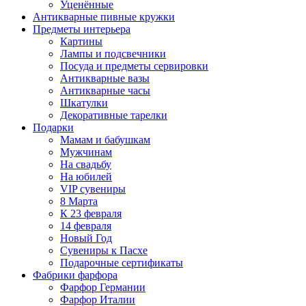
Уценённые
Антикварные пивные кружки
Предметы интерьера
Картины
Лампы и подсвечники
Посуда и предметы сервировки
Антикварные вазы
Антикварные часы
Шкатулки
Декоративные тарелки
Подарки
Мамам и бабушкам
Мужчинам
На свадьбу
На юбилей
VIP сувениры
8 Марта
К 23 февраля
14 февраля
Новый Год
Сувениры к Пасхе
Подарочные сертификаты
Фабрики фарфора
Фарфор Германии
Фарфор Италии