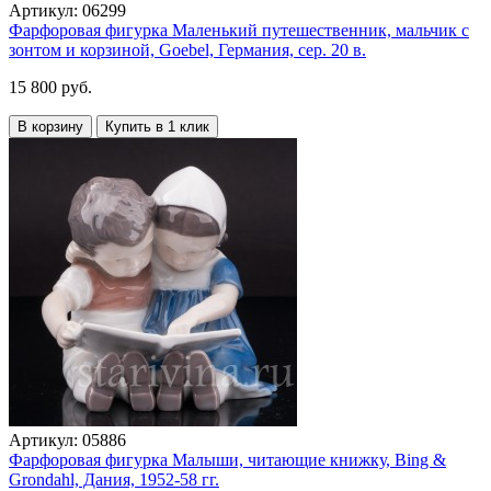
Артикул:
06299
Фарфоровая фигурка Маленький путешественник, мальчик с
зонтом и корзиной, Goebel, Германия, сер. 20 в.
15 800 руб.
В корзину
Купить в 1 клик
Артикул:
05886
Фарфоровая фигурка Малыши, читающие книжку, Bing &
Grondahl, Дания, 1952-58 гг.