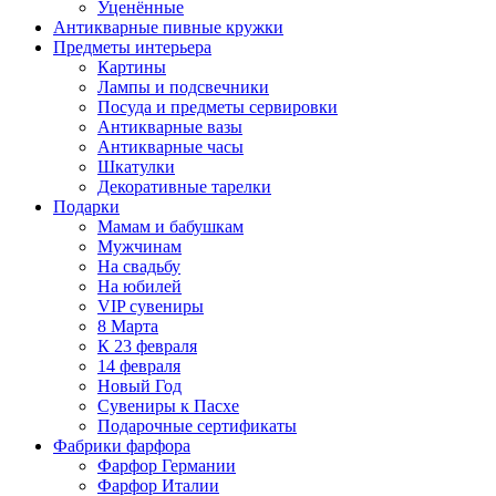
Уценённые
Антикварные пивные кружки
Предметы интерьера
Картины
Лампы и подсвечники
Посуда и предметы сервировки
Антикварные вазы
Антикварные часы
Шкатулки
Декоративные тарелки
Подарки
Мамам и бабушкам
Мужчинам
На свадьбу
На юбилей
VIP сувениры
8 Марта
К 23 февраля
14 февраля
Новый Год
Сувениры к Пасхе
Подарочные сертификаты
Фабрики фарфора
Фарфор Германии
Фарфор Италии