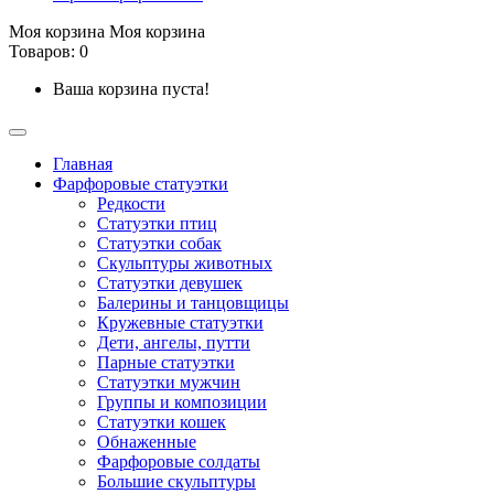
Моя корзина
Моя корзина
Товаров: 0
Ваша корзина пуста!
Главная
Фарфоровые статуэтки
Редкости
Cтатуэтки птиц
Cтатуэтки собак
Скульптуры животных
Статуэтки девушек
Балерины и танцовщицы
Кружевные статуэтки
Дети, ангелы, путти
Парные статуэтки
Статуэтки мужчин
Группы и композиции
Статуэтки кошек
Обнаженные
Фарфоровые солдаты
Большие скульптуры