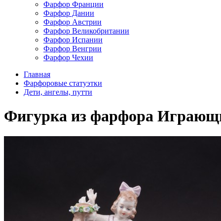
Фарфор Франции
Фарфор Дании
Фарфор Австрии
Фарфор Великобритании
Фарфор Испании
Фарфор Венгрии
Фарфор Чехии
Главная
Фарфоровые статуэтки
Дети, ангелы, путти
Фигурка из фарфора Играющие д