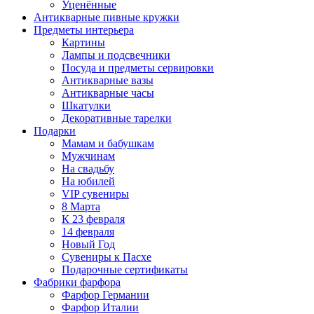
Уценённые
Антикварные пивные кружки
Предметы интерьера
Картины
Лампы и подсвечники
Посуда и предметы сервировки
Антикварные вазы
Антикварные часы
Шкатулки
Декоративные тарелки
Подарки
Мамам и бабушкам
Мужчинам
На свадьбу
На юбилей
VIP сувениры
8 Марта
К 23 февраля
14 февраля
Новый Год
Сувениры к Пасхе
Подарочные сертификаты
Фабрики фарфора
Фарфор Германии
Фарфор Италии