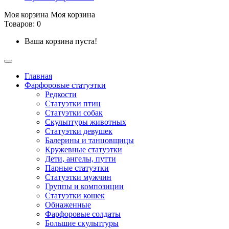
Моя корзина
Моя корзина
Товаров: 0
Ваша корзина пуста!
Главная
Фарфоровые статуэтки
Редкости
Cтатуэтки птиц
Cтатуэтки собак
Скульптуры животных
Статуэтки девушек
Балерины и танцовщицы
Кружевные статуэтки
Дети, ангелы, путти
Парные статуэтки
Статуэтки мужчин
Группы и композиции
Статуэтки кошек
Обнаженные
Фарфоровые солдаты
Большие скульптуры