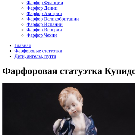
Фарфор Франции
Фарфор Дании
Фарфор Австрии
Фарфор Великобритании
Фарфор Испании
Фарфор Венгрии
Фарфор Чехии
Главная
Фарфоровые статуэтки
Дети, ангелы, путти
Фарфоровая статуэтка Купидон