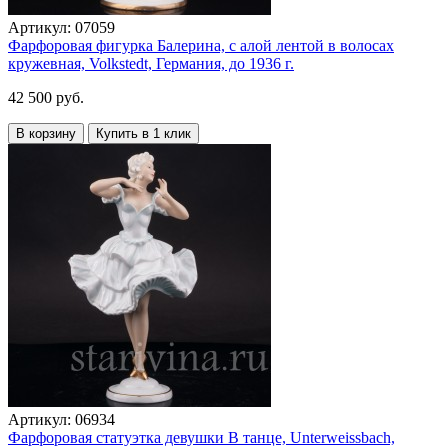
Артикул:
07059
Фарфоровая фигурка Балерина, с алой лентой в волосах
кружевная, Volkstedt, Германия, до 1936 г.
42 500 руб.
В корзину
Купить в 1 клик
Артикул:
06934
Фарфоровая статуэтка девушки В танце, Unterweissbach,