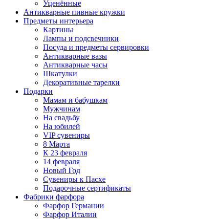
Уценённые
Антикварные пивные кружки
Предметы интерьера
Картины
Лампы и подсвечники
Посуда и предметы сервировки
Антикварные вазы
Антикварные часы
Шкатулки
Декоративные тарелки
Подарки
Мамам и бабушкам
Мужчинам
На свадьбу
На юбилей
VIP сувениры
8 Марта
К 23 февраля
14 февраля
Новый Год
Сувениры к Пасхе
Подарочные сертификаты
Фабрики фарфора
Фарфор Германии
Фарфор Италии