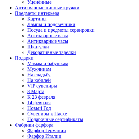
Уценённые
Антикварные пивные кружки
Предметы интерьера
Картины
Лампы и подсвечники
Посуда и предметы сервировки
Антикварные вазы
Антикварные часы
Шкатулки
Декоративные тарелки
Подарки
Мамам и бабушкам
Мужчинам
На свадьбу
На юбилей
VIP сувениры
8 Марта
К 23 февраля
14 февраля
Новый Год
Сувениры к Пасхе
Подарочные сертификаты
Фабрики фарфора
Фарфор Германии
Фарфор Италии