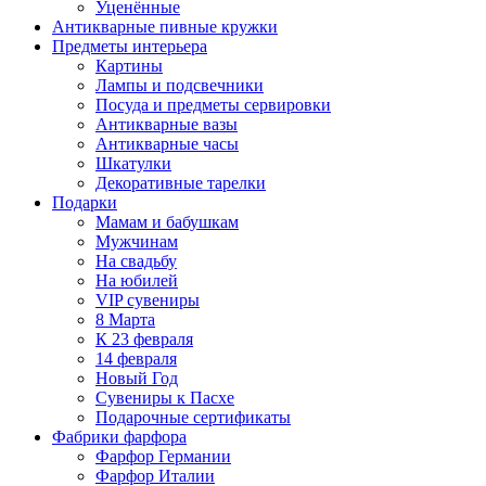
Уценённые
Антикварные пивные кружки
Предметы интерьера
Картины
Лампы и подсвечники
Посуда и предметы сервировки
Антикварные вазы
Антикварные часы
Шкатулки
Декоративные тарелки
Подарки
Мамам и бабушкам
Мужчинам
На свадьбу
На юбилей
VIP сувениры
8 Марта
К 23 февраля
14 февраля
Новый Год
Сувениры к Пасхе
Подарочные сертификаты
Фабрики фарфора
Фарфор Германии
Фарфор Италии