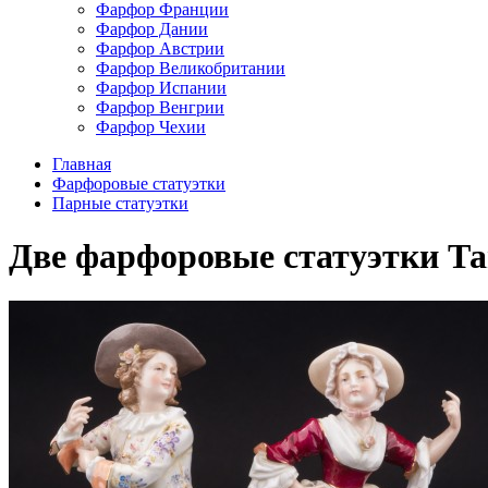
Фарфор Франции
Фарфор Дании
Фарфор Австрии
Фарфор Великобритании
Фарфор Испании
Фарфор Венгрии
Фарфор Чехии
Главная
Фарфоровые статуэтки
Парные статуэтки
Две фарфоровые статуэтки Тан