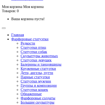
Моя корзина
Моя корзина
Товаров: 0
Ваша корзина пуста!
Главная
Фарфоровые статуэтки
Редкости
Cтатуэтки птиц
Cтатуэтки собак
Скульптуры животных
Статуэтки девушек
Балерины и танцовщицы
Кружевные статуэтки
Дети, ангелы, путти
Парные статуэтки
Статуэтки мужчин
Группы и композиции
Статуэтки кошек
Обнаженные
Фарфоровые солдаты
Большие скульптуры