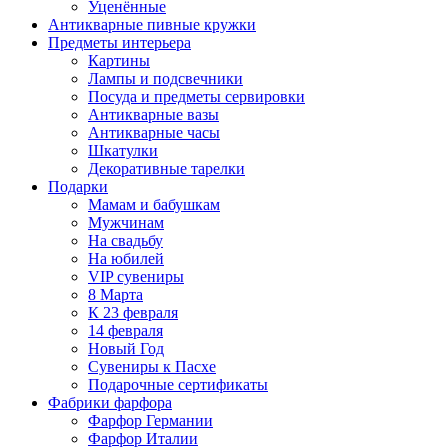
Уценённые
Антикварные пивные кружки
Предметы интерьера
Картины
Лампы и подсвечники
Посуда и предметы сервировки
Антикварные вазы
Антикварные часы
Шкатулки
Декоративные тарелки
Подарки
Мамам и бабушкам
Мужчинам
На свадьбу
На юбилей
VIP сувениры
8 Марта
К 23 февраля
14 февраля
Новый Год
Сувениры к Пасхе
Подарочные сертификаты
Фабрики фарфора
Фарфор Германии
Фарфор Италии