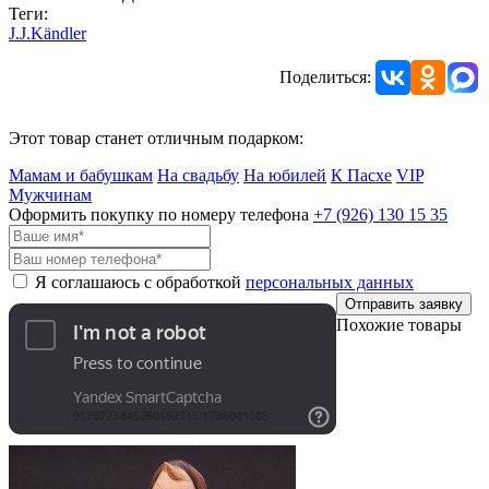
Теги:
J.J.Kändler
Поделиться:
Этот товар станет отличным подарком:
Мамам и бабушкам
На свадьбу
На юбилей
К Пасхе
VIP
Мужчинам
Оформить покупку по номеру телефона
+7 (926)
130 15 35
Я соглашаюсь с обработкой
персональных данных
Отправить заявку
Похожие товары