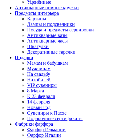
Уценённые
Антикварные пивные кружки
Предметы интерьера
Картины
Лампы и подсвечники
Посуда и предметы сервировки
Антикварные вазы
Антикварные часы
Шкатулки
Декоративные тарелки
Подарки
Мамам и бабушкам
Мужчинам
На свадьбу
На юбилей
VIP сувениры
8 Марта
К 23 февраля
14 февраля
Новый Год
Сувениры к Пасхе
Подарочные сертификаты
Фабрики фарфора
Фарфор Германии
Фарфор Италии