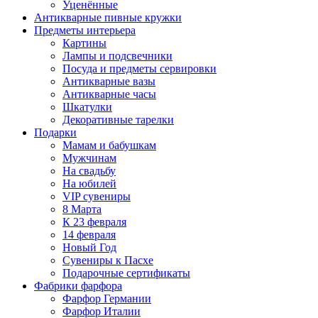
Уценённые
Антикварные пивные кружки
Предметы интерьера
Картины
Лампы и подсвечники
Посуда и предметы сервировки
Антикварные вазы
Антикварные часы
Шкатулки
Декоративные тарелки
Подарки
Мамам и бабушкам
Мужчинам
На свадьбу
На юбилей
VIP сувениры
8 Марта
К 23 февраля
14 февраля
Новый Год
Сувениры к Пасхе
Подарочные сертификаты
Фабрики фарфора
Фарфор Германии
Фарфор Италии