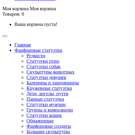
Моя корзина
Моя корзина
Товаров: 0
Ваша корзина пуста!
Главная
Фарфоровые статуэтки
Редкости
Cтатуэтки птиц
Cтатуэтки собак
Скульптуры животных
Статуэтки девушек
Балерины и танцовщицы
Кружевные статуэтки
Дети, ангелы, путти
Парные статуэтки
Статуэтки мужчин
Группы и композиции
Статуэтки кошек
Обнаженные
Фарфоровые солдаты
Большие скульптуры