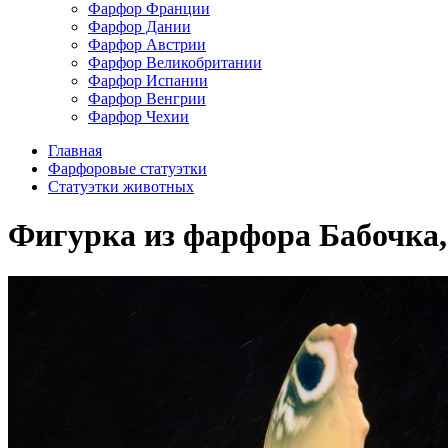
Фарфор Франции
Фарфор Дании
Фарфор Австрии
Фарфор Великобритании
Фарфор Испании
Фарфор Венгрии
Фарфор Чехии
Главная
Фарфоровые статуэтки
Статуэтки животных
Фигурка из фарфора Бабочка, K