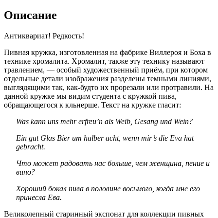
Описание
Антиквариат! Редкость!
Пивная кружка, изготовленная на фабрике Виллероя и Боха в
технике хромалита. Хромалит, также эту технику называют
травлением, — особый художественный приём, при котором
отдельные детали изображения разделены темными линиями,
выглядящими так, как-будто их прорезали или протравили. На
данной кружке мы видим студента с кружкой пива,
обращающегося к кльнерше. Текст на кружке гласит:
Was kann uns mehr erfreu’n als Weib, Gesang und Wein?
Ein gut Glas Bier um halber acht, wenn mir’s die Eva hat
gebracht.
Что может радовать нас больше, чем женщина, пение и
вино?
Хороший бокал пива в половине восьмого, когда мне его
принесла Ева.
Великолепный старинный экспонат для коллекции пивных