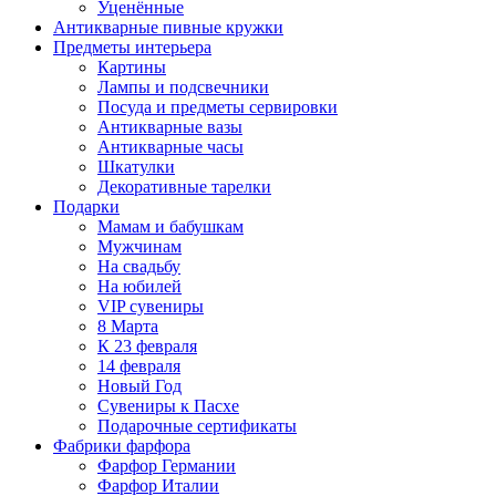
Уценённые
Антикварные пивные кружки
Предметы интерьера
Картины
Лампы и подсвечники
Посуда и предметы сервировки
Антикварные вазы
Антикварные часы
Шкатулки
Декоративные тарелки
Подарки
Мамам и бабушкам
Мужчинам
На свадьбу
На юбилей
VIP сувениры
8 Марта
К 23 февраля
14 февраля
Новый Год
Сувениры к Пасхе
Подарочные сертификаты
Фабрики фарфора
Фарфор Германии
Фарфор Италии