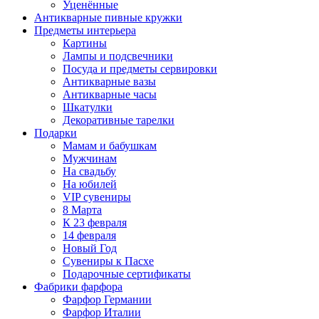
Уценённые
Антикварные пивные кружки
Предметы интерьера
Картины
Лампы и подсвечники
Посуда и предметы сервировки
Антикварные вазы
Антикварные часы
Шкатулки
Декоративные тарелки
Подарки
Мамам и бабушкам
Мужчинам
На свадьбу
На юбилей
VIP сувениры
8 Марта
К 23 февраля
14 февраля
Новый Год
Сувениры к Пасхе
Подарочные сертификаты
Фабрики фарфора
Фарфор Германии
Фарфор Италии