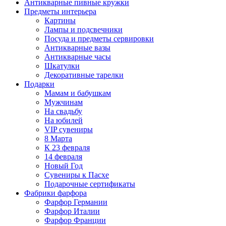
Антикварные пивные кружки
Предметы интерьера
Картины
Лампы и подсвечники
Посуда и предметы сервировки
Антикварные вазы
Антикварные часы
Шкатулки
Декоративные тарелки
Подарки
Мамам и бабушкам
Мужчинам
На свадьбу
На юбилей
VIP сувениры
8 Марта
К 23 февраля
14 февраля
Новый Год
Сувениры к Пасхе
Подарочные сертификаты
Фабрики фарфора
Фарфор Германии
Фарфор Италии
Фарфор Франции