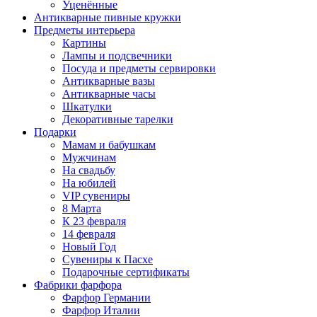
Уценённые
Антикварные пивные кружки
Предметы интерьера
Картины
Лампы и подсвечники
Посуда и предметы сервировки
Антикварные вазы
Антикварные часы
Шкатулки
Декоративные тарелки
Подарки
Мамам и бабушкам
Мужчинам
На свадьбу
На юбилей
VIP сувениры
8 Марта
К 23 февраля
14 февраля
Новый Год
Сувениры к Пасхе
Подарочные сертификаты
Фабрики фарфора
Фарфор Германии
Фарфор Италии