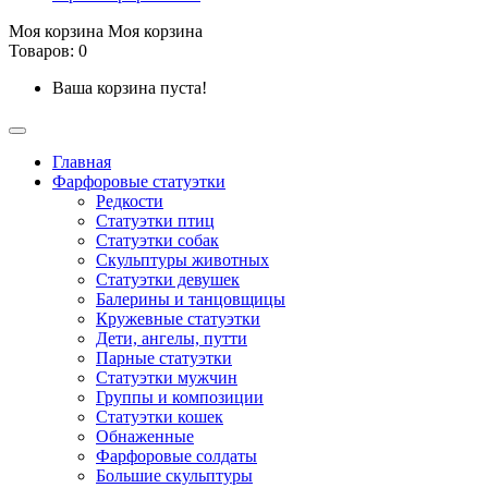
Моя корзина
Моя корзина
Товаров: 0
Ваша корзина пуста!
Главная
Фарфоровые статуэтки
Редкости
Cтатуэтки птиц
Cтатуэтки собак
Скульптуры животных
Статуэтки девушек
Балерины и танцовщицы
Кружевные статуэтки
Дети, ангелы, путти
Парные статуэтки
Статуэтки мужчин
Группы и композиции
Статуэтки кошек
Обнаженные
Фарфоровые солдаты
Большие скульптуры