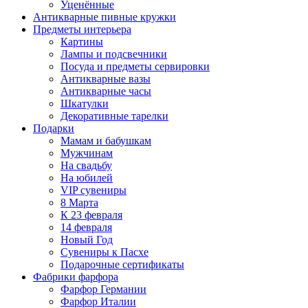
Уценённые
Антикварные пивные кружки
Предметы интерьера
Картины
Лампы и подсвечники
Посуда и предметы сервировки
Антикварные вазы
Антикварные часы
Шкатулки
Декоративные тарелки
Подарки
Мамам и бабушкам
Мужчинам
На свадьбу
На юбилей
VIP сувениры
8 Марта
К 23 февраля
14 февраля
Новый Год
Сувениры к Пасхе
Подарочные сертификаты
Фабрики фарфора
Фарфор Германии
Фарфор Италии