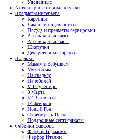
Уценённые
Антикварные пивные кружки
Предметы интерьера
Картины
Лампы и подсвечники
Посуда и предметы сервировки
Антикварные вазы
Антикварные часы
Шкатулки
Декоративные тарелки
Подарки
Мамам и бабушкам
Мужчинам
На свадьбу
На юбилей
VIP сувениры
8 Марта
К 23 февраля
14 февраля
Новый Год
Сувениры к Пасхе
Подарочные сертификаты
Фабрики фарфора
Фарфор Германии
Фарфор Италии