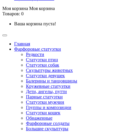
Моя корзина
Моя корзина
Товаров: 0
Ваша корзина пуста!
Главная
Фарфоровые статуэтки
Редкости
Cтатуэтки птиц
Cтатуэтки собак
Скульптуры животных
Статуэтки девушек
Балерины и танцовщицы
Кружевные статуэтки
Дети, ангелы, путти
Парные статуэтки
Статуэтки мужчин
Группы и композиции
Статуэтки кошек
Обнаженные
Фарфоровые солдаты
Большие скульптуры