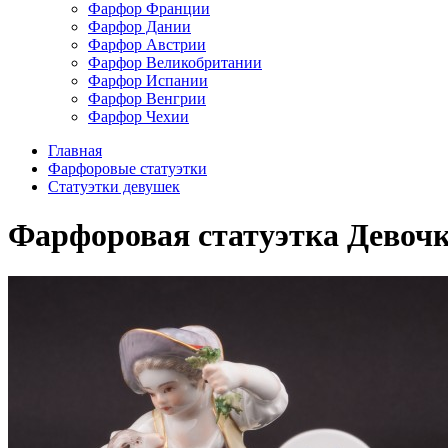
Фарфор Франции
Фарфор Дании
Фарфор Австрии
Фарфор Великобритании
Фарфор Испании
Фарфор Венгрии
Фарфор Чехии
Главная
Фарфоровые статуэтки
Статуэтки девушек
Фарфоровая статуэтка Девочка