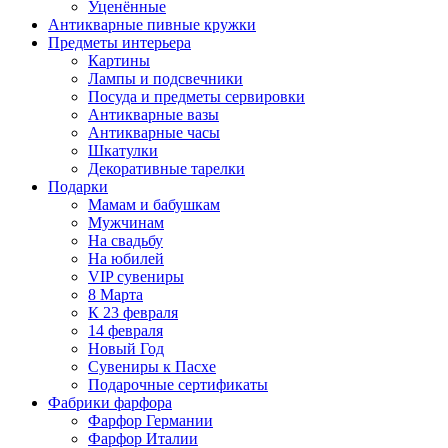
Уценённые
Антикварные пивные кружки
Предметы интерьера
Картины
Лампы и подсвечники
Посуда и предметы сервировки
Антикварные вазы
Антикварные часы
Шкатулки
Декоративные тарелки
Подарки
Мамам и бабушкам
Мужчинам
На свадьбу
На юбилей
VIP сувениры
8 Марта
К 23 февраля
14 февраля
Новый Год
Сувениры к Пасхе
Подарочные сертификаты
Фабрики фарфора
Фарфор Германии
Фарфор Италии