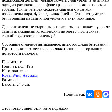
подрисовкой деталей. Четыре сюжета с фигурами в античных
одеждах расположены на фоне красивого пейзажа с полем и
горами. Три из четырех сюжетов связаны с музыкой -
изображены лира, бубен, двойная флейта. Эти инструменты
были одними из самых популярных в античном мире.
Две великолепные старинные синие вазы с крышками украсят
самый изысканный классический интерьер, подчеркнув
тонкий вкус своего владельца!
Состояние отличное антикварное, имеются следы бытования.
Практически незаметная волосяная трещина на горлышке,
потёртости позолоты.
Параметры:
Годы: вт. пол. 19 в
Изготовитель:
Royal Wien
,
Австрия
Размеры:
Высота: 24,5 см.
Поделиться:
Этот товар станет отличным подарком: