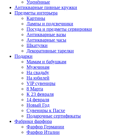
Уценённые
Антикварные пивные кружки
Предметы интерьера
Картины
Лампы и подсвечники
Посуда и предметы сервировки
Антикварные вазы
Антикварные часы
Шкатулки
Декоративные тарелки
Подарки
Мамам и бабушкам
Мужчинам
На свадьбу
На юбилей
VIP сувениры
8 Марта
К 23 февраля
14 февраля
Новый Год
Сувениры к Пасхе
Подарочные сертификаты
Фабрики фарфора
Фарфор Германии
Фарфор Италии