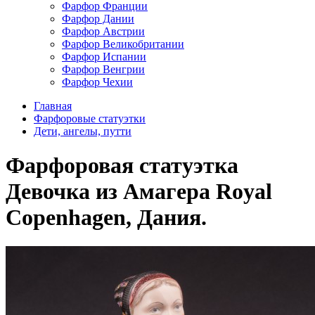
Фарфор Франции
Фарфор Дании
Фарфор Австрии
Фарфор Великобритании
Фарфор Испании
Фарфор Венгрии
Фарфор Чехии
Главная
Фарфоровые статуэтки
Дети, ангелы, путти
Фарфоровая статуэтка
Девочка из Амагера Royal
Copenhagen, Дания.