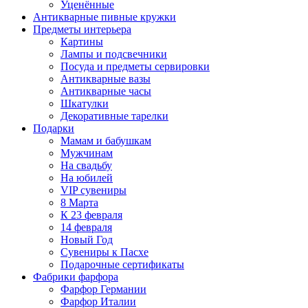
Уценённые
Антикварные пивные кружки
Предметы интерьера
Картины
Лампы и подсвечники
Посуда и предметы сервировки
Антикварные вазы
Антикварные часы
Шкатулки
Декоративные тарелки
Подарки
Мамам и бабушкам
Мужчинам
На свадьбу
На юбилей
VIP сувениры
8 Марта
К 23 февраля
14 февраля
Новый Год
Сувениры к Пасхе
Подарочные сертификаты
Фабрики фарфора
Фарфор Германии
Фарфор Италии