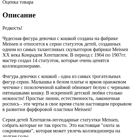
Оценка товара
Описание
Редкость!
Чудесная фигура девочки с кошкой создана на фабрике
Meissen и относится к серии статуэток детей, созданных
одним из самых талантливых скульпторов фабрики Meissen
XX века Конрадом Хентшелем. В период с 1904 по 1907гг.
мастер создал 14 статуэток, которые очень ценятся
коллекционерами.
Фигура девочки с кошкой - одна из самых трогательных
фигур серии. Малышка в белом платье и ярком оранжевом
чепчике с позолоченной каймой обнимает белую с черными
пятнышками кошку. В искренней детской любви столько
нежности! Простые линии, естественность, лаконичная
роспись - эти черты в свое время стали настоящим прорывом
в развитии фарфоровой пластики Meissen!
Серия детей Хентшеля-легендарные статуэтки Meissen,
собрать которые не так просто. Это настоящая "охота за
сокровищами", которая может увлечь коллекционера на
долгие годы.