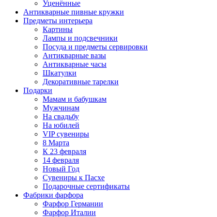
Уценённые
Антикварные пивные кружки
Предметы интерьера
Картины
Лампы и подсвечники
Посуда и предметы сервировки
Антикварные вазы
Антикварные часы
Шкатулки
Декоративные тарелки
Подарки
Мамам и бабушкам
Мужчинам
На свадьбу
На юбилей
VIP сувениры
8 Марта
К 23 февраля
14 февраля
Новый Год
Сувениры к Пасхе
Подарочные сертификаты
Фабрики фарфора
Фарфор Германии
Фарфор Италии