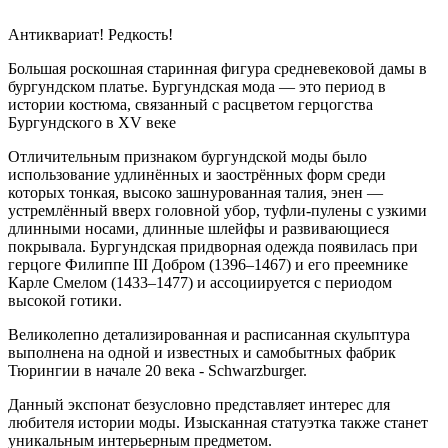
Антиквариат! Редкость!
Большая роскошная старинная фигура средневековой дамы в
бургундском платье. Бургундская мода — это период в
истории костюма, связанный с расцветом герцогства
Бургундского в XV веке
Отличительным признаком бургундской моды было
использование удлинённых и заострённых форм среди
которых тонкая, высоко зашнурованная талия, энен —
устремлённый вверх головной убор, туфли-пулены с узкими
длинными носами, длинные шлейфы и развивающиеся
покрывала. Бургундская придворная одежда появилась при
герцоге Филиппе III Добром (1396–1467) и его преемнике
Карле Смелом (1433–1477) и ассоциируется с периодом
высокой готики.
Великолепно детализированная и расписанная скульптура
выполнена на одной и известных и самобытных фабрик
Тюрингии в начале 20 века - Schwarzburger.
Данный экспонат безусловно представляет интерес для
любителя истории моды. Изысканная статуэтка также станет
уникальным интерьерным предметом.