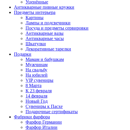
Уценённые
Антикварные пивные кружки
Предметы интерьера
Картины
Лампы и подсвечники
Посуда и предметы сервировки
Антикварные вазы
Антикварные часы
Шкатулки
Декоративные тарелки
Подарки
Мамам и бабушкам
Мужчинам
На свадьбу
На юбилей
VIP сувениры
8 Марта
К 23 февраля
14 февраля
Новый Год
Сувениры к Пасхе
Подарочные сертификаты
Фабрики фарфора
Фарфор Германии
Фарфор Италии