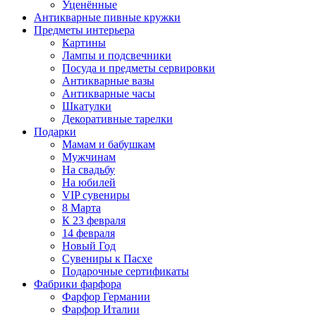
Уценённые
Антикварные пивные кружки
Предметы интерьера
Картины
Лампы и подсвечники
Посуда и предметы сервировки
Антикварные вазы
Антикварные часы
Шкатулки
Декоративные тарелки
Подарки
Мамам и бабушкам
Мужчинам
На свадьбу
На юбилей
VIP сувениры
8 Марта
К 23 февраля
14 февраля
Новый Год
Сувениры к Пасхе
Подарочные сертификаты
Фабрики фарфора
Фарфор Германии
Фарфор Италии