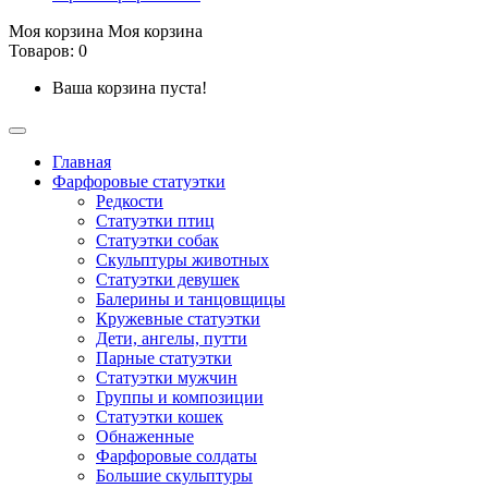
Моя корзина
Моя корзина
Товаров: 0
Ваша корзина пуста!
Главная
Фарфоровые статуэтки
Редкости
Cтатуэтки птиц
Cтатуэтки собак
Скульптуры животных
Статуэтки девушек
Балерины и танцовщицы
Кружевные статуэтки
Дети, ангелы, путти
Парные статуэтки
Статуэтки мужчин
Группы и композиции
Статуэтки кошек
Обнаженные
Фарфоровые солдаты
Большие скульптуры