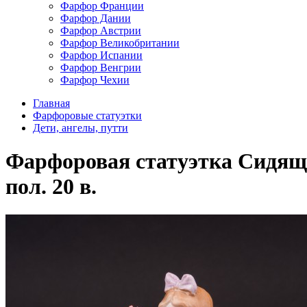
Фарфор Франции
Фарфор Дании
Фарфор Австрии
Фарфор Великобритании
Фарфор Испании
Фарфор Венгрии
Фарфор Чехии
Главная
Фарфоровые статуэтки
Дети, ангелы, путти
Фарфоровая статуэтка Сидящая
пол. 20 в.