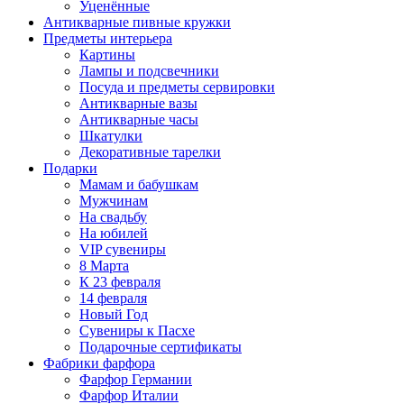
Уценённые
Антикварные пивные кружки
Предметы интерьера
Картины
Лампы и подсвечники
Посуда и предметы сервировки
Антикварные вазы
Антикварные часы
Шкатулки
Декоративные тарелки
Подарки
Мамам и бабушкам
Мужчинам
На свадьбу
На юбилей
VIP сувениры
8 Марта
К 23 февраля
14 февраля
Новый Год
Сувениры к Пасхе
Подарочные сертификаты
Фабрики фарфора
Фарфор Германии
Фарфор Италии