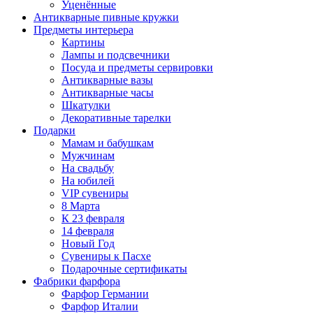
Уценённые
Антикварные пивные кружки
Предметы интерьера
Картины
Лампы и подсвечники
Посуда и предметы сервировки
Антикварные вазы
Антикварные часы
Шкатулки
Декоративные тарелки
Подарки
Мамам и бабушкам
Мужчинам
На свадьбу
На юбилей
VIP сувениры
8 Марта
К 23 февраля
14 февраля
Новый Год
Сувениры к Пасхе
Подарочные сертификаты
Фабрики фарфора
Фарфор Германии
Фарфор Италии