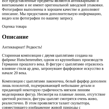
Все представленные предметы являются антикварными и
винтажными и не имеют оригинальной заводской упаковки.
Фотографии выполнены в хорошем качестве и дополняют
описание. Мы предоставим дополнительную информацию,
видео или фотографии по вашему запросу.
Оценка товара
Описание
Антиквариат! Редкость!
Старинная композиция с двумя цыплятами создана на
фабрике Hutschenreuther, одном из крупнейших производств
Германии прошлого века. В фигуре с цыплятами отразилось
влияние стиля ар деко, затронувшее фарфоровое искусство в
начале 20 века.
Композиция с цыплятами лаконична, белый фарфор дополнен
лишь позолотой, подчеркивающей небольшие детали и
придающей некоторую графичность мягким линиям
моделировки фигур. Несмотря на плавные линии, отсутствие
цветной росписи, фигуры цыплят смотрятся очень живо,
реалистично. В этом проявляется талант скульптора,
совместившего изображение живой природы с