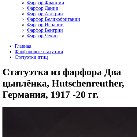
Фарфор Франции
Фарфор Дании
Фарфор Австрии
Фарфор Великобритании
Фарфор Испании
Фарфор Венгрии
Фарфор Чехии
Главная
Фарфоровые статуэтки
Cтатуэтки птиц
Статуэтка из фарфора Два
цыплёнка, Hutschenreuther,
Германия, 1917 -20 гг.