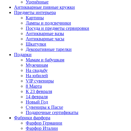
Уценённые
Антикварные пивные кружки
Предметы интерьера
Картины
Лампы и подсвечники
Посуда и предметы сервировки
Антикварные вазы
Антикварные часы
Шкатулки
Декоративные тарелки
Подарки
Мамам и бабушкам
Мужчинам
На свадьбу
На юбилей
VIP сувениры
8 Марта
К 23 февраля
14 февраля
Новый Год
Сувениры к Пасхе
Подарочные сертификаты
Фабрики фарфора
Фарфор Германии
Фарфор Италии