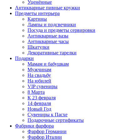
Уценённые
Антикварные пивные кружки
Предметы интерьера
Картины
Лампы и подсвечники
Посуда и предметы сервировки
Антикварные вазы
Антикварные часы
Шкатулки
Декоративные тарелки
Подарки
Мамам и бабушкам
Мужчинам
На свадьбу
На юбилей
VIP сувениры
8 Марта
К 23 февраля
14 февраля
Новый Год
Сувениры к Пасхе
Подарочные сертификаты
Фабрики фарфора
Фарфор Германии
Фарфор Италии