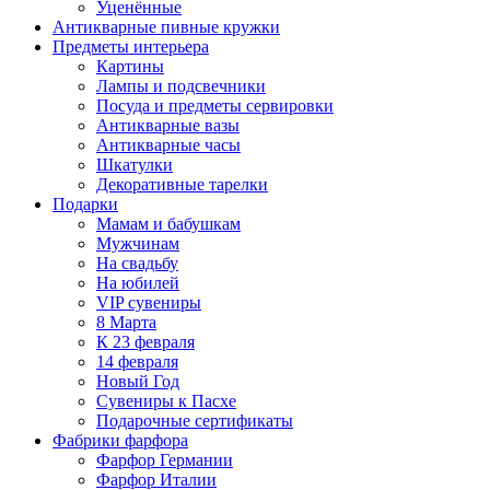
Уценённые
Антикварные пивные кружки
Предметы интерьера
Картины
Лампы и подсвечники
Посуда и предметы сервировки
Антикварные вазы
Антикварные часы
Шкатулки
Декоративные тарелки
Подарки
Мамам и бабушкам
Мужчинам
На свадьбу
На юбилей
VIP сувениры
8 Марта
К 23 февраля
14 февраля
Новый Год
Сувениры к Пасхе
Подарочные сертификаты
Фабрики фарфора
Фарфор Германии
Фарфор Италии