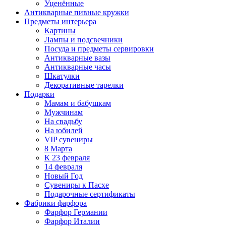
Уценённые
Антикварные пивные кружки
Предметы интерьера
Картины
Лампы и подсвечники
Посуда и предметы сервировки
Антикварные вазы
Антикварные часы
Шкатулки
Декоративные тарелки
Подарки
Мамам и бабушкам
Мужчинам
На свадьбу
На юбилей
VIP сувениры
8 Марта
К 23 февраля
14 февраля
Новый Год
Сувениры к Пасхе
Подарочные сертификаты
Фабрики фарфора
Фарфор Германии
Фарфор Италии