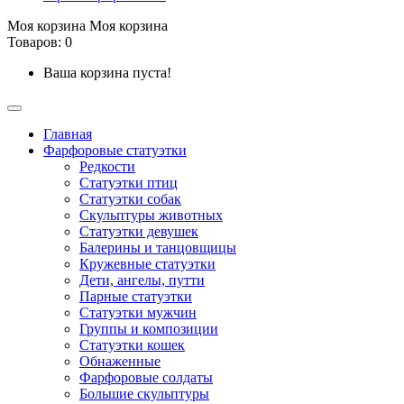
Моя корзина
Моя корзина
Товаров: 0
Ваша корзина пуста!
Главная
Фарфоровые статуэтки
Редкости
Cтатуэтки птиц
Cтатуэтки собак
Скульптуры животных
Статуэтки девушек
Балерины и танцовщицы
Кружевные статуэтки
Дети, ангелы, путти
Парные статуэтки
Статуэтки мужчин
Группы и композиции
Статуэтки кошек
Обнаженные
Фарфоровые солдаты
Большие скульптуры