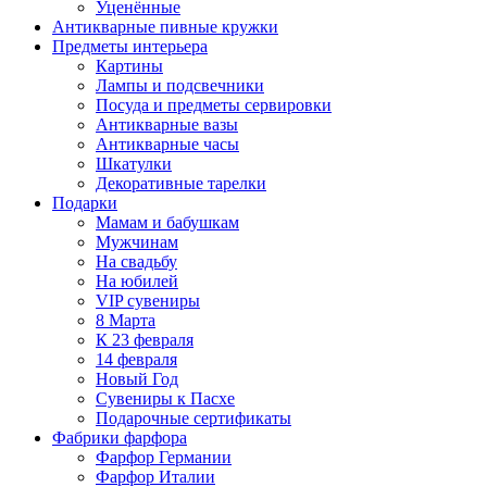
Уценённые
Антикварные пивные кружки
Предметы интерьера
Картины
Лампы и подсвечники
Посуда и предметы сервировки
Антикварные вазы
Антикварные часы
Шкатулки
Декоративные тарелки
Подарки
Мамам и бабушкам
Мужчинам
На свадьбу
На юбилей
VIP сувениры
8 Марта
К 23 февраля
14 февраля
Новый Год
Сувениры к Пасхе
Подарочные сертификаты
Фабрики фарфора
Фарфор Германии
Фарфор Италии