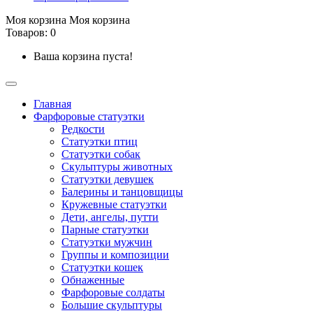
Моя корзина
Моя корзина
Товаров: 0
Ваша корзина пуста!
Главная
Фарфоровые статуэтки
Редкости
Cтатуэтки птиц
Cтатуэтки собак
Скульптуры животных
Статуэтки девушек
Балерины и танцовщицы
Кружевные статуэтки
Дети, ангелы, путти
Парные статуэтки
Статуэтки мужчин
Группы и композиции
Статуэтки кошек
Обнаженные
Фарфоровые солдаты
Большие скульптуры