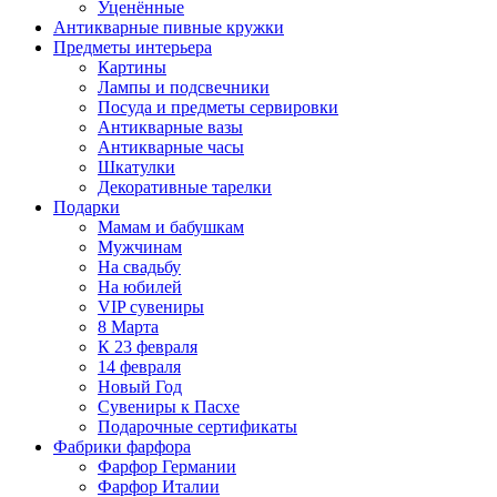
Уценённые
Антикварные пивные кружки
Предметы интерьера
Картины
Лампы и подсвечники
Посуда и предметы сервировки
Антикварные вазы
Антикварные часы
Шкатулки
Декоративные тарелки
Подарки
Мамам и бабушкам
Мужчинам
На свадьбу
На юбилей
VIP сувениры
8 Марта
К 23 февраля
14 февраля
Новый Год
Сувениры к Пасхе
Подарочные сертификаты
Фабрики фарфора
Фарфор Германии
Фарфор Италии