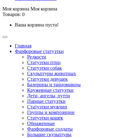
Моя корзина
Моя корзина
Товаров: 0
Ваша корзина пуста!
Главная
Фарфоровые статуэтки
Редкости
Cтатуэтки птиц
Cтатуэтки собак
Скульптуры животных
Статуэтки девушек
Балерины и танцовщицы
Кружевные статуэтки
Дети, ангелы, путти
Парные статуэтки
Статуэтки мужчин
Группы и композиции
Статуэтки кошек
Обнаженные
Фарфоровые солдаты
Большие скульптуры