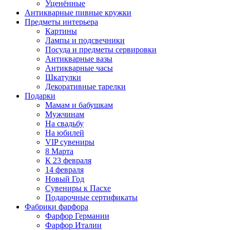
Уценённые
Антикварные пивные кружки
Предметы интерьера
Картины
Лампы и подсвечники
Посуда и предметы сервировки
Антикварные вазы
Антикварные часы
Шкатулки
Декоративные тарелки
Подарки
Мамам и бабушкам
Мужчинам
На свадьбу
На юбилей
VIP сувениры
8 Марта
К 23 февраля
14 февраля
Новый Год
Сувениры к Пасхе
Подарочные сертификаты
Фабрики фарфора
Фарфор Германии
Фарфор Италии