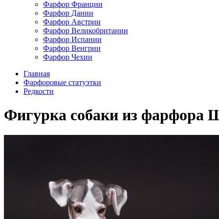
Фарфор Франции
Фарфор Дании
Фарфор Австрии
Фарфор Великобритании
Фарфор Испании
Фарфор Венгрии
Фарфор Чехии
Главная
Фарфоровые статуэтки
Редкости
Фигурка собаки из фарфора Ще