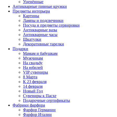
Уценённые
Антикварные пивные кружки
Предметы интерьера
Картины
Лампы и подсвечники
Посуда и предметы сервировки
Антикварные вазы
Антикварные часы
Шкатулки
Декоративные тарелки
Подарки
Мамам и бабушкам
Мужчинам
На свадьбу
На юбилей
VIP сувениры
8 Марта
К 23 февраля
14 февраля
Новый Год
Сувениры к Пасхе
Подарочные сертификаты
Фабрики фарфора
Фарфор Германии
Фарфор Италии