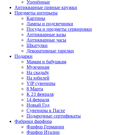
Уценённые
Антикварные пивные кружки
Предметы интерьера
Картины
Лампы и подсвечники
Посуда и предметы сервировки
Антикварные вазы
Антикварные часы
Шкатулки
Декоративные тарелки
Подарки
Мамам и бабушкам
Мужчинам
На свадьбу
На юбилей
VIP сувениры
8 Марта
К 23 февраля
14 февраля
Новый Год
Сувениры к Пасхе
Подарочные сертификаты
Фабрики фарфора
Фарфор Германии
Фарфор Италии