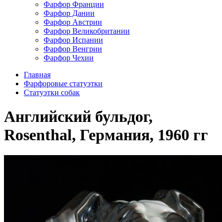
Фарфор Франции
Фарфор Дании
Фарфор Австрии
Фарфор Великобритании
Фарфор Испании
Фарфор Венгрии
Фарфор Чехии
Главная
Фарфоровые статуэтки
Cтатуэтки собак
Английский бульдог,
Rosenthal, Германия, 1960 гг