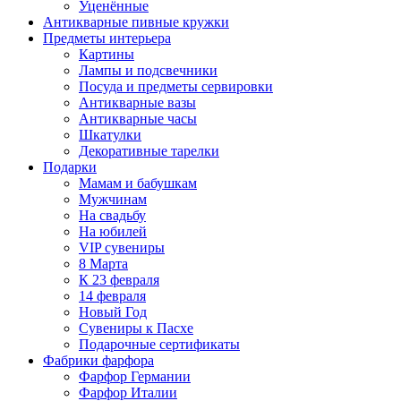
Уценённые
Антикварные пивные кружки
Предметы интерьера
Картины
Лампы и подсвечники
Посуда и предметы сервировки
Антикварные вазы
Антикварные часы
Шкатулки
Декоративные тарелки
Подарки
Мамам и бабушкам
Мужчинам
На свадьбу
На юбилей
VIP сувениры
8 Марта
К 23 февраля
14 февраля
Новый Год
Сувениры к Пасхе
Подарочные сертификаты
Фабрики фарфора
Фарфор Германии
Фарфор Италии