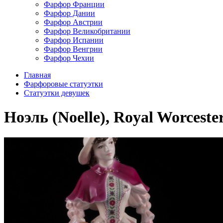
Фарфор Франции
Фарфор Дании
Фарфор Австрии
Фарфор Великобритании
Фарфор Испании
Фарфор Венгрии
Фарфор Чехии
Главная
Фарфоровые статуэтки
Статуэтки девушек
Ноэль (Noelle), Royal Worceste