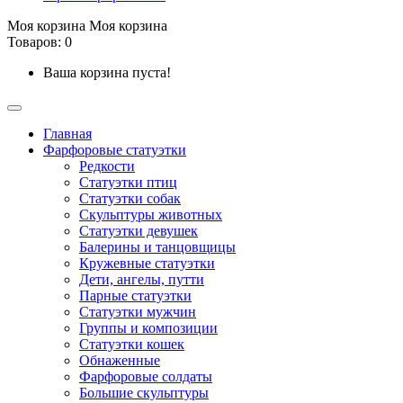
Моя корзина
Моя корзина
Товаров: 0
Ваша корзина пуста!
Главная
Фарфоровые статуэтки
Редкости
Cтатуэтки птиц
Cтатуэтки собак
Скульптуры животных
Статуэтки девушек
Балерины и танцовщицы
Кружевные статуэтки
Дети, ангелы, путти
Парные статуэтки
Статуэтки мужчин
Группы и композиции
Статуэтки кошек
Обнаженные
Фарфоровые солдаты
Большие скульптуры