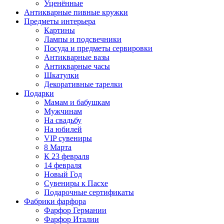
Уценённые
Антикварные пивные кружки
Предметы интерьера
Картины
Лампы и подсвечники
Посуда и предметы сервировки
Антикварные вазы
Антикварные часы
Шкатулки
Декоративные тарелки
Подарки
Мамам и бабушкам
Мужчинам
На свадьбу
На юбилей
VIP сувениры
8 Марта
К 23 февраля
14 февраля
Новый Год
Сувениры к Пасхе
Подарочные сертификаты
Фабрики фарфора
Фарфор Германии
Фарфор Италии