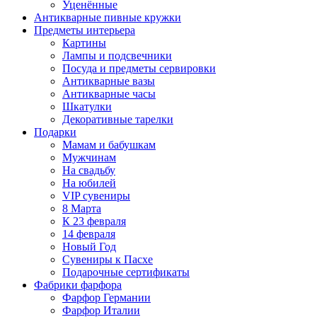
Уценённые
Антикварные пивные кружки
Предметы интерьера
Картины
Лампы и подсвечники
Посуда и предметы сервировки
Антикварные вазы
Антикварные часы
Шкатулки
Декоративные тарелки
Подарки
Мамам и бабушкам
Мужчинам
На свадьбу
На юбилей
VIP сувениры
8 Марта
К 23 февраля
14 февраля
Новый Год
Сувениры к Пасхе
Подарочные сертификаты
Фабрики фарфора
Фарфор Германии
Фарфор Италии