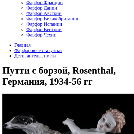
Фарфор Франции
Фарфор Дании
Фарфор Австрии
Фарфор Великобритании
Фарфор Испании
Фарфор Венгрии
Фарфор Чехии
Главная
Фарфоровые статуэтки
Дети, ангелы, путти
Путти с борзой, Rosenthal,
Германия, 1934-56 гг