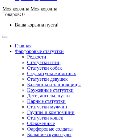
Моя корзина
Моя корзина
Товаров: 0
Ваша корзина пуста!
Главная
Фарфоровые статуэтки
Редкости
Cтатуэтки птиц
Cтатуэтки собак
Скульптуры животных
Статуэтки девушек
Балерины и танцовщицы
Кружевные статуэтки
Дети, ангелы, путти
Парные статуэтки
Статуэтки мужчин
Группы и композиции
Статуэтки кошек
Обнаженные
Фарфоровые солдаты
Большие скульптуры