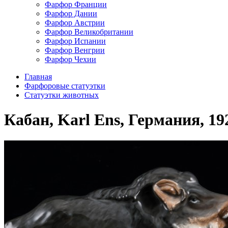
Фарфор Франции
Фарфор Дании
Фарфор Австрии
Фарфор Великобритании
Фарфор Испании
Фарфор Венгрии
Фарфор Чехии
Главная
Фарфоровые статуэтки
Статуэтки животных
Кабан, Karl Ens, Германия, 19