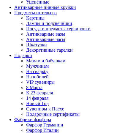
Уценённые
Антикварные пивные кружки
Предметы интерьера
Картины
Лампы и подсвечники
Посуда и предметы сервировки
Антикварные вазы
Антикварные часы
Шкатулки
Декоративные тарелки
Подарки
Мамам и бабушкам
Мужчинам
На свадьбу
На юбилей
VIP сувениры
8 Марта
К 23 февраля
14 февраля
Новый Год
Сувениры к Пасхе
Подарочные сертификаты
Фабрики фарфора
Фарфор Германии
Фарфор Италии