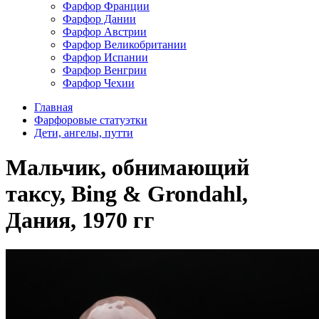
Фарфор Франции
Фарфор Дании
Фарфор Австрии
Фарфор Великобритании
Фарфор Испании
Фарфор Венгрии
Фарфор Чехии
Главная
Фарфоровые статуэтки
Дети, ангелы, путти
Мальчик, обнимающий
таксу, Bing & Grondahl,
Дания, 1970 гг