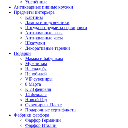
Уценённые
Антикварные пивные кружки
Предметы интерьера
Картины
Лампы и подсвечники
Посуда и предметы сервировки
Антикварные вазы
Антикварные часы
Шкатулки
Декоративные тарелки
Подарки
Мамам и бабушкам
Мужчинам
На свадьбу
На юбилей
VIP сувениры
8 Марта
К 23 февраля
14 февраля
Новый Год
Сувениры к Пасхе
Подарочные сертификаты
Фабрики фарфора
Фарфор Германии
Фарфор Италии