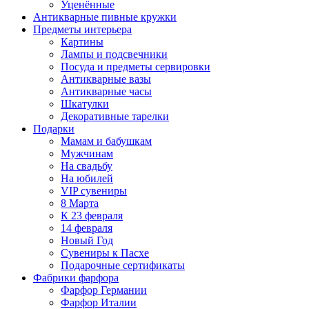
Уценённые
Антикварные пивные кружки
Предметы интерьера
Картины
Лампы и подсвечники
Посуда и предметы сервировки
Антикварные вазы
Антикварные часы
Шкатулки
Декоративные тарелки
Подарки
Мамам и бабушкам
Мужчинам
На свадьбу
На юбилей
VIP сувениры
8 Марта
К 23 февраля
14 февраля
Новый Год
Сувениры к Пасхе
Подарочные сертификаты
Фабрики фарфора
Фарфор Германии
Фарфор Италии