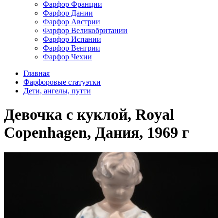
Фарфор Франции
Фарфор Дании
Фарфор Австрии
Фарфор Великобритании
Фарфор Испании
Фарфор Венгрии
Фарфор Чехии
Главная
Фарфоровые статуэтки
Дети, ангелы, путти
Девочка с куклой, Royal
Copenhagen, Дания, 1969 г