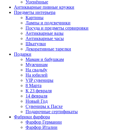
Уценённые
Антикварные пивные кружки
Предметы интерьера
Картины
Лампы и подсвечники
Посуда и предметы сервировки
Антикварные вазы
Антикварные часы
Шкатулки
Декоративные тарелки
Подарки
Мамам и бабушкам
Мужчинам
На свадьбу
На юбилей
VIP сувениры
8 Марта
К 23 февраля
14 февраля
Новый Год
Сувениры к Пасхе
Подарочные сертификаты
Фабрики фарфора
Фарфор Германии
Фарфор Италии