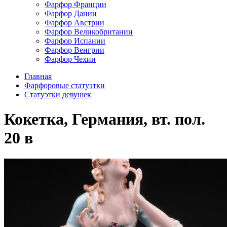
Фарфор Франции
Фарфор Дании
Фарфор Австрии
Фарфор Великобритании
Фарфор Испании
Фарфор Венгрии
Фарфор Чехии
Главная
Фарфоровые статуэтки
Статуэтки девушек
Кокетка, Германия, вт. пол.
20 в