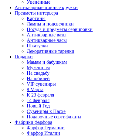
Уценённые
Антикварные пивные кружки
Предметы интерьера
Картины
Лампы и подсвечники
Посуда и предметы сервировки
Антикварные вазы
Антикварные часы
Шкатулки
Декоративные тарелки
Подарки
Мамам и бабушкам
Мужчинам
На свадьбу
На юбилей
VIP сувениры
8 Марта
К 23 февраля
14 февраля
Новый Год
Сувениры к Пасхе
Подарочные сертификаты
Фабрики фарфора
Фарфор Германии
Фарфор Италии