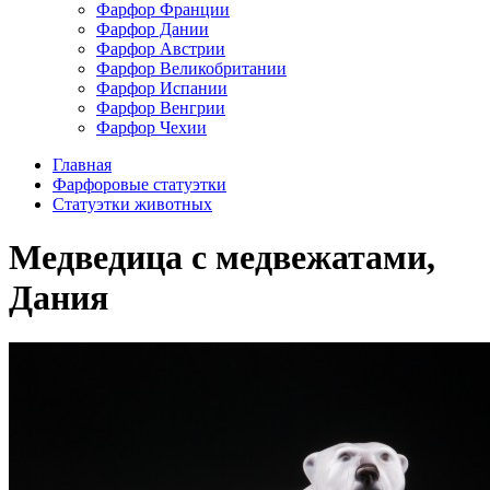
Фарфор Франции
Фарфор Дании
Фарфор Австрии
Фарфор Великобритании
Фарфор Испании
Фарфор Венгрии
Фарфор Чехии
Главная
Фарфоровые статуэтки
Статуэтки животных
Медведица с медвежатами,
Дания